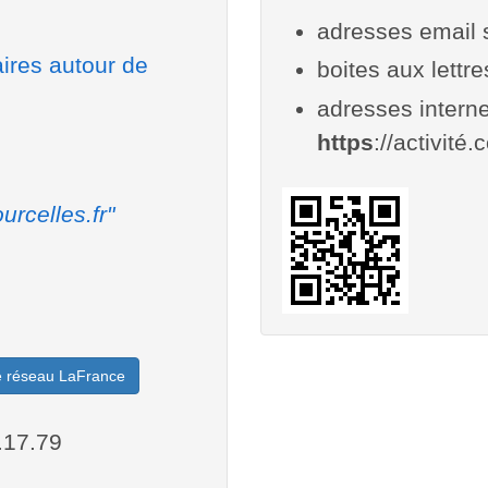
adresses email 
aires autour de
boites aux lettr
adresses interne
https
://activité.
urcelles.fr"
le réseau LaFrance
.17.79