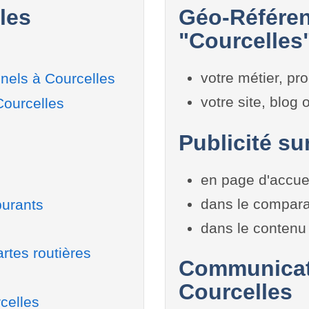
les
Géo-Référen
"Courcelles"
votre métier, pro
nels à Courcelles
votre site, blog
Courcelles
Publicité su
en page d'accue
dans le compara
burants
dans le contenu 
rtes routières
Communicati
Courcelles
celles